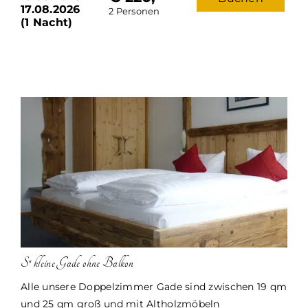
17.08.2026
2 Personen
kostenfreies WLAN und für Ihre Urlaubszeit im
(1 Nacht)
Sontheim`s eine Wellnesstasche mit Bademantel
und Handtücher.
Belegung: 1-2 Erwachsener
Zimmertyp: Gade-Zimmer
Verpflegung: Sontheim’s Verwöhnpension
Leckeres und reichhaltiges Frühstücksbuffet
mit regionalen Produkten
Nachmittagsbuffet 14.30 bis 16.00 Uhr
4 Gang Verwöhn-Menü
S“ kleine Gade ohne Balkon
Alle unsere Doppelzimmer Gade sind zwischen 19 qm
und 25 qm groß und mit Altholzmöbeln