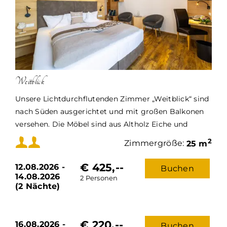
Weitblick
Unsere Lichtdurchflutenden Zimmer „Weitblick“ sind
nach Süden ausgerichtet und mit großen Balkonen
versehen. Die Möbel sind aus Altholz Eiche und
Weißtanne von Schreinerhand gefertigt.
Mindestbelegung:
2
Zimmergröße:
25 m
Die Zimmergröße liegt bei ca. 25 bis 30 m²
Die Zimmer „Weitblick“ verfügen über einen
€ 425,--
12.08.2026 -
Buchen
Maximalbelegung:
Schreibtisch mit Sitzgelegenheit und Flachbild-TV.
14.08.2026
2 Personen
(2 Nächte)
Sie sind mit hochwertigen Vinylböden und
Holzböden, so wie Balkon ausgestattet.
Das Bad hat eine Dusche, WC, Fön und
€ 220,--
16.08.2026 -
Vergrößerungsspiegel. Sie haben im Zimmer
Buchen