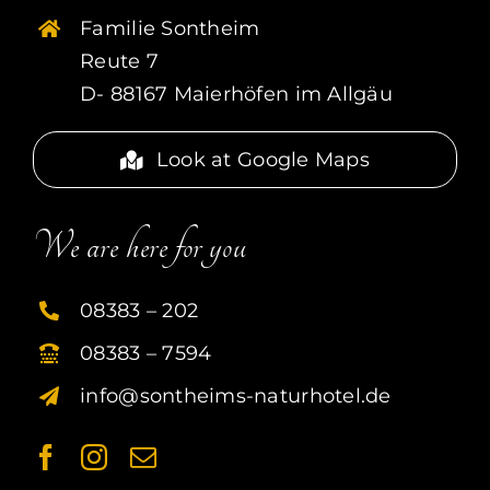
mit regionalen Produkten
Familie Sontheim
Nachmittagsbuffet 14.30 bis 16.00 Uhr
Reute 7
4 Gang Verwöhn-Menü
D- 88167 Maierhöfen im Allgäu
Look at Google Maps
We are here for you
08383 – 202
08383 – 7594
info@sontheims-naturhotel.de